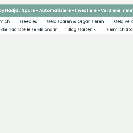
y Nadja . Spare - Automatisiere - Investiere - Verdiene mehr
 mich
Freebies
Geld sparen & Organisieren
Geld ver
die nächste leise Millionärin
Blog starten
Heimlich Sta