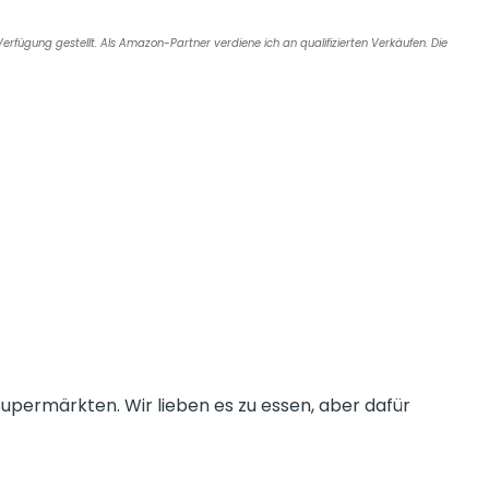
e
l
a
e
Verfügung gestellt. Als Amazon-Partner verdiene ich an qualifizierten Verkäufen. Die
d
n
s
Supermärkten. Wir lieben es zu essen, aber dafür