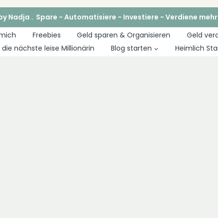
y Nadja . Spare - Automatisiere - Investiere - Verdiene mehr
 mich
Freebies
Geld sparen & Organisieren
Geld ver
die nächste leise Millionärin
Blog starten
Heimlich Sta