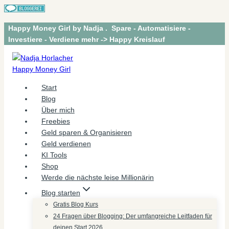
Zum
Happy Money Girl by Nadja . Spare - Automatisiere -
Inhalt
Investiere - Verdiene mehr -> Happy Kreislauf
springen
Start
Blog
Über mich
Freebies
Geld sparen & Organisieren
Geld verdienen
KI Tools
Shop
Werde die nächste leise Millionärin
Blog starten
Gratis Blog Kurs
24 Fragen über Blogging: Der umfangreiche Leitfaden für
deinen Start 2026