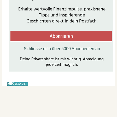
Nadja Horlacher Happy Money Girl
10 finanzielle Ziele, die dir langfristig mehr Freiheit geben