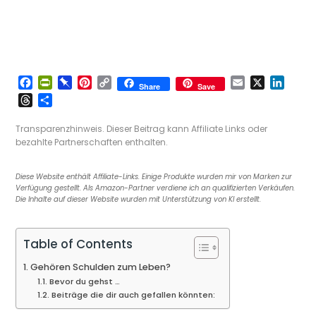
F
P
P
P
C
E
X
L
Share
Save
a
r
i
i
o
m
i
T
T
c
i
n
n
p
a
n
h
e
e
n
b
t
y
i
k
r
i
Transparenzhinweis. Dieser Beitrag kann Affiliate Links oder
b
t
o
e
L
l
e
e
l
bezahlte Partnerschaften enthalten.
o
F
a
r
i
d
a
e
o
r
r
e
n
I
d
n
Diese Website enthält Affiliate-Links. Einige Produkte wurden mir von Marken zur
k
i
d
s
k
n
s
Verfügung gestellt. Als Amazon-Partner verdiene ich an qualifizierten Verkäufen.
e
t
Die Inhalte auf dieser Website wurden mit Unterstützung von KI erstellt.
n
d
l
Table of Contents
y
Gehören Schulden zum Leben?
Bevor du gehst …
Beiträge die dir auch gefallen könnten: