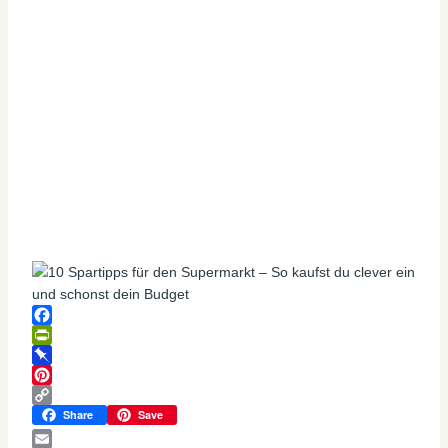
Facebook
PrintFriendly
Pinboard
Pinterest
Copy
Share
Save
Link