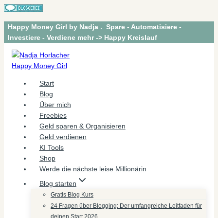
Zum
Happy Money Girl by Nadja . Spare - Automatisiere -
Inhalt
Investiere - Verdiene mehr -> Happy Kreislauf
springen
Start
Blog
Über mich
Freebies
Geld sparen & Organisieren
Geld verdienen
KI Tools
Shop
Werde die nächste leise Millionärin
Blog starten
Gratis Blog Kurs
24 Fragen über Blogging: Der umfangreiche Leitfaden für
deinen Start 2026