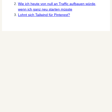
Wie ich heute von null an Traffic aufbauen würde,
wenn ich ganz neu starten müsste
Lohnt sich Tailwind für Pinterest?
nadjahorlacher
Ähnliche Beiträge
Digital Marketing
|
Geld verdienen
|
Online Geld