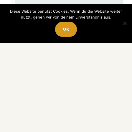
Diese Website benutzt Cookies. Wenn du die Website weiter
nutzt, gehen wir von deinem Einverständnis aus.
OK
NADJA HORLACHER HAPPY MONEY GIRL
10 finanzielle Ziele, die dir langfristig mehr Freiheit
geben
© 2026 Nadja Horlacher Happy Money Girl · Soul Invest GmbH .