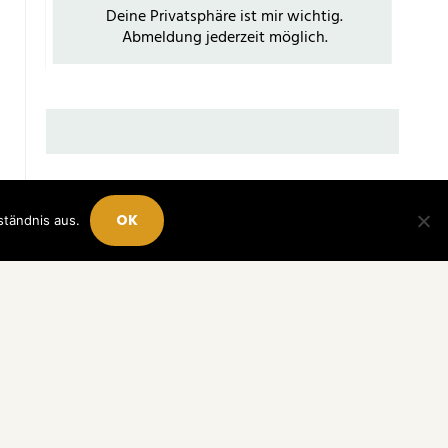
OK
ständnis aus.
NADJA HORLACHER HAPPY MONEY GIRL
10 finanzielle Ziele, die dir langfristig mehr
Freiheit geben