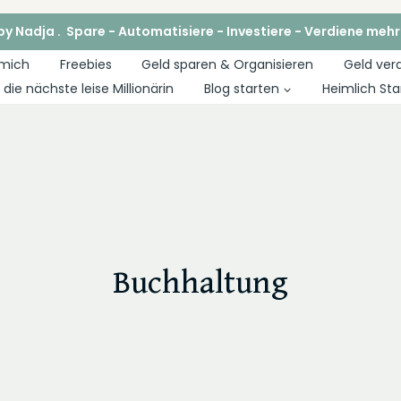
y Nadja . Spare - Automatisiere - Investiere - Verdiene mehr
 mich
Freebies
Geld sparen & Organisieren
Geld ver
die nächste leise Millionärin
Blog starten
Heimlich Sta
Buchhaltung