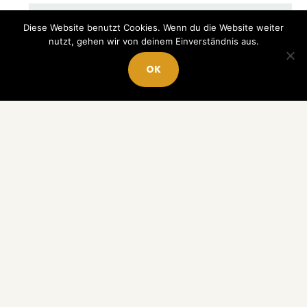
Diese Website benutzt Cookies. Wenn du die Website weiter
nutzt, gehen wir von deinem Einverständnis aus.
OK
NADJA HORLACHER HAPPY MONEY GIRL
10 finanzielle Ziele, die dir langfristig mehr Freiheit
geben
© 2026 Nadja Horlacher Happy Money Girl · Soul Invest GmbH .
All Rights Reserved ·
Impressum
. Falls du deinem Blog
aktualisieren möchtest, ich nutze und
empfehle die Themes
von Katy.