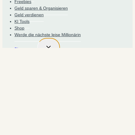
Freebies
Geld sparen & Organisieren
Geld verdienen
KI Tools
Shop
Werde die nächste leise Millionärin
UNTERMENÜ
Blog starten
UMSCHALTEN
Gratis Blog Kurs
24 Fragen über Blogging: Der umfangreiche Leitfaden
für deinen Start 2026
Wie starte ich einen Blog mit Systeme io
Heimlich Stark Sichtbar
Suchen
nach: