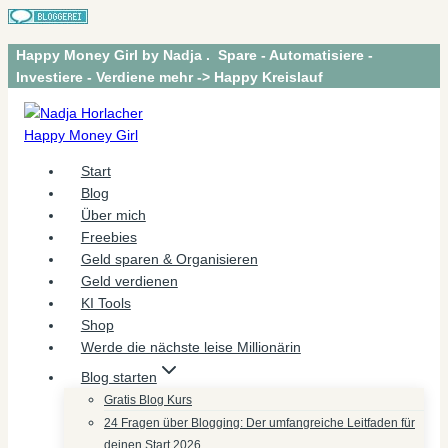
Zum
Happy Money Girl by Nadja . Spare - Automatisiere -
Inhalt
Investiere - Verdiene mehr -> Happy Kreislauf
springen
Start
Blog
Über mich
Freebies
Geld sparen & Organisieren
Geld verdienen
KI Tools
Shop
Werde die nächste leise Millionärin
Blog starten
Gratis Blog Kurs
24 Fragen über Blogging: Der umfangreiche Leitfaden für
deinen Start 2026