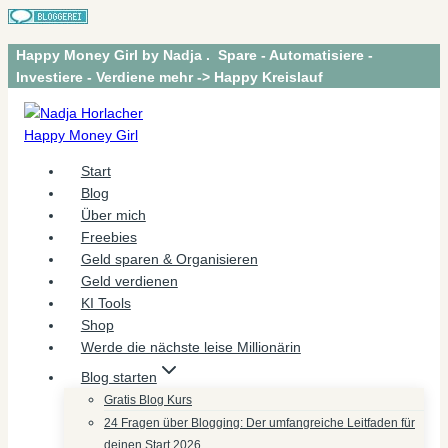
Zum
Happy Money Girl by Nadja . Spare - Automatisiere -
Inhalt
Investiere - Verdiene mehr -> Happy Kreislauf
springen
Start
Blog
Über mich
Freebies
Geld sparen & Organisieren
Geld verdienen
KI Tools
Shop
Werde die nächste leise Millionärin
Blog starten
Gratis Blog Kurs
24 Fragen über Blogging: Der umfangreiche Leitfaden für
deinen Start 2026