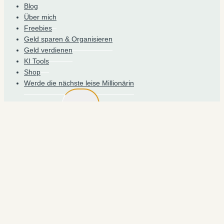
Blog
Über mich
Freebies
Geld sparen & Organisieren
Geld verdienen
KI Tools
Shop
Werde die nächste leise Millionärin
UNTERMENÜ
Blog starten
UMSCHALTEN
Gratis Blog Kurs
24 Fragen über Blogging: Der umfangreiche Leitfaden
für deinen Start 2026
Wie starte ich einen Blog mit Systeme io
Heimlich Stark Sichtbar
Suchen