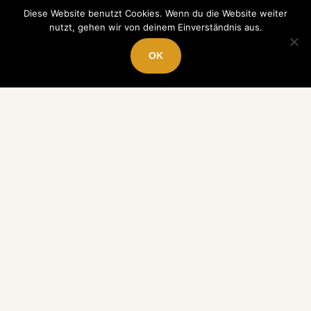
Diese Website benutzt Cookies. Wenn du die Website weiter
nutzt, gehen wir von deinem Einverständnis aus.
OK
NADJA HORLACHER HAPPY MONEY
GIRL
10 finanzielle Ziele, die dir langfristig mehr Freiheit geben
© 2026 Nadja Horlacher Happy Money Girl · Soul Invest GmbH . All