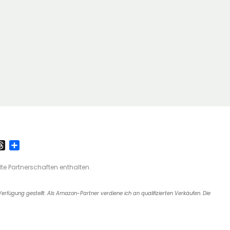
T
T
h
e
r
i
lte Partnerschaften enthalten.
e
l
a
e
Verfügung gestellt. Als Amazon-Partner verdiene ich an qualifizierten Verkäufen. Die
d
n
s