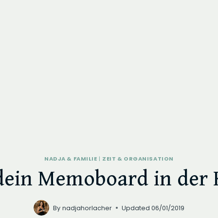
NADJA & FAMILIE
|
ZEIT & ORGANISATION
 dein Memoboard in der 
By
nadjahorlacher
Updated
06/01/2019