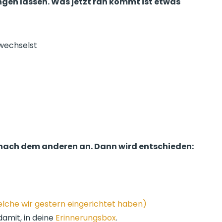
ngen lassen. Was jetzt ran kommt ist etwas
swechselst
es nach dem anderen an. Dann wird entschieden:
lche wir gestern eingerichtet haben)
damit, in deine
Erinnerungsbox
.