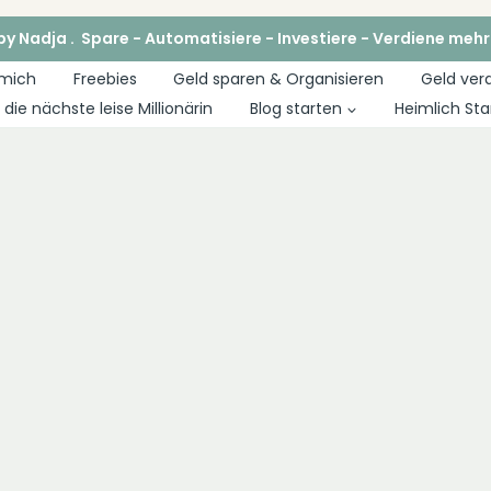
y Nadja . Spare - Automatisiere - Investiere - Verdiene mehr
 mich
Freebies
Geld sparen & Organisieren
Geld ver
die nächste leise Millionärin
Blog starten
Heimlich Sta