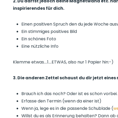
2. Du darfst jedoch deine Magnetwand etc. hä
inspirierendes für dich.
Einen positiven Spruch den du jede Woche au
Ein stimmiges positives Bild
Ein schönes Foto
Eine nützliche Info
Klemme etwas….1….ETWAS, also nur 1 Papier hin:-)
3. Die anderen Zettel schaust du dir jetzt ein
Brauch ich das noch? Oder ist es schon vorbei.
Erfasse den Termin (wenn da einer ist)
Wenn ja, lege es in die passende Schublade (
we
Willst du es als Erinnerung behalten? Dann ab 