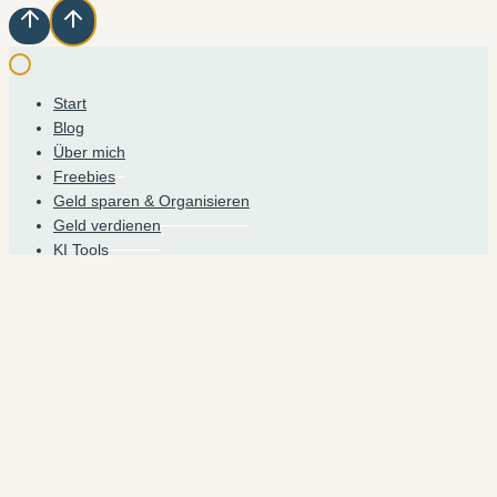
Start
Blog
Über mich
Freebies
Geld sparen & Organisieren
Geld verdienen
KI Tools
Shop
Werde die nächste leise Millionärin
UNTERMENÜ
Blog starten
UMSCHALTEN
Gratis Blog Kurs
24 Fragen über Blogging: Der umfangreiche Leitfaden
für deinen Start 2026
Wie starte ich einen Blog mit Systeme io
Heimlich Stark Sichtbar