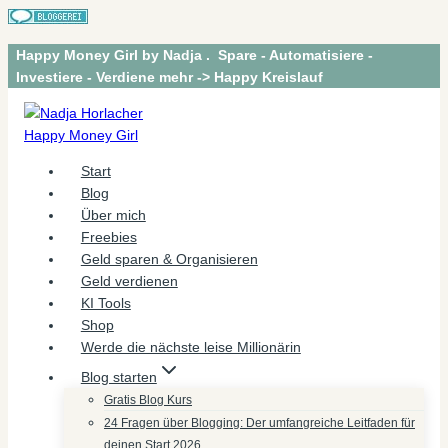
Zum
Happy Money Girl by Nadja . Spare - Automatisiere -
Inhalt
Investiere - Verdiene mehr -> Happy Kreislauf
springen
Start
Blog
Über mich
Freebies
Geld sparen & Organisieren
Geld verdienen
KI Tools
Shop
Werde die nächste leise Millionärin
Blog starten
Gratis Blog Kurs
24 Fragen über Blogging: Der umfangreiche Leitfaden für
deinen Start 2026