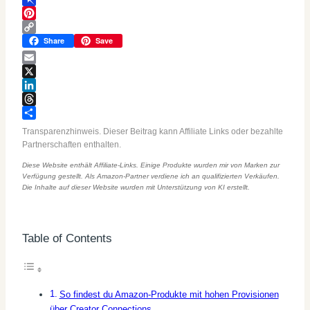
Pinboard
Pinterest
Copy
Share
Save
Link
Email
X
LinkedIn
Threads
Teilen
Transparenzhinweis. Dieser Beitrag kann Affiliate Links oder bezahlte
Partnerschaften enthalten.
Diese Website enthält Affiliate-Links. Einige Produkte wurden mir von Marken zur
Verfügung gestellt. Als Amazon-Partner verdiene ich an qualifizierten Verkäufen.
Die Inhalte auf dieser Website wurden mit Unterstützung von KI erstellt.
Table of Contents
So findest du Amazon-Produkte mit hohen Provisionen
über Creator Connections