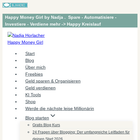
Zum
Happy Money Girl by Nadja . Spare - Automatisiere -
Inhalt
Investiere - Verdiene mehr -> Happy Kreislauf
springen
Start
Blog
Über mich
Freebies
Geld sparen & Organisieren
Geld verdienen
KI Tools
Shop
Werde die nächste leise Millionärin
Blog starten
Gratis Blog Kurs
24 Fragen über Blogging: Der umfangreiche Leitfaden für
deinen Start 2026