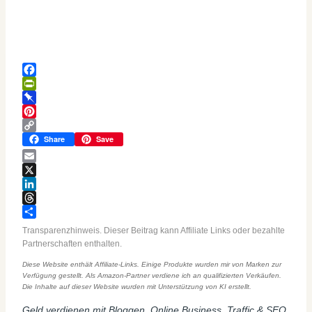
Facebook
PrintFriendly
Pinboard
Pinterest
Copy
Share
Save
Link
Email
X
LinkedIn
Threads
Teilen
Transparenzhinweis. Dieser Beitrag kann Affiliate Links oder bezahlte
Partnerschaften enthalten.
Diese Website enthält Affiliate-Links. Einige Produkte wurden mir von Marken zur
Verfügung gestellt. Als Amazon-Partner verdiene ich an qualifizierten Verkäufen.
Die Inhalte auf dieser Website wurden mit Unterstützung von KI erstellt.
Geld verdienen mit Bloggen, Online Business, Traffic & SEO