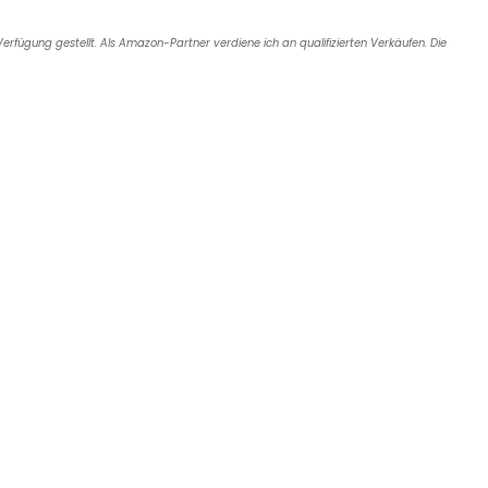
e
l
a
e
Verfügung gestellt. Als Amazon-Partner verdiene ich an qualifizierten Verkäufen. Die
d
n
s