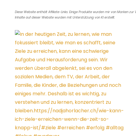
e
n
b
t
y
i
k
b
t
o
e
L
l
e
Diese Website enthält Affiliate-Links. Einige Produkte wurden mir von Marken zur 
o
F
a
r
i
d
Inhalte auf dieser Website wurden mit Unterstützung von KI erstellt.
o
r
r
e
n
I
k
i
d
s
k
n
e
t
n
d
l
y