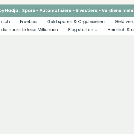
y Nadja . Spare - Automatisiere - Investiere - Verdiene mehr
 mich
Freebies
Geld sparen & Organisieren
Geld ver
die nächste leise Millionärin
Blog starten
Heimlich Sta