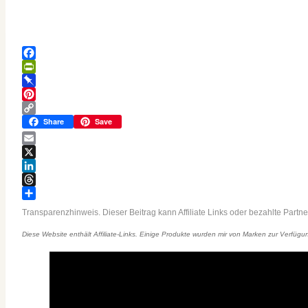
Facebook
PrintFriendly
Pinboard
Pinterest
Copy
Share
Save
Link
Email
X
LinkedIn
Threads
Teilen
Transparenzhinweis. Dieser Beitrag kann Affiliate Links oder bezahlte Partne
Diese Website enthält Affiliate-Links. Einige Produkte wurden mir von Marken zur Verfügung