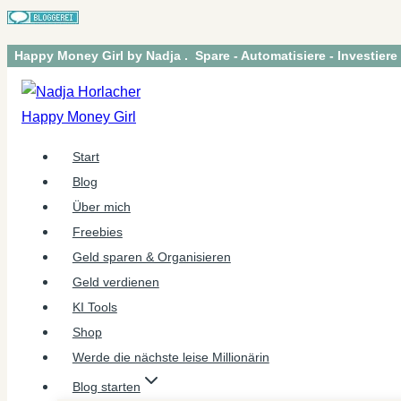
Zum
Happy Money Girl by Nadja . Spare - Automatisiere - Investiere
Inhalt
springen
Start
Blog
Über mich
Freebies
Geld sparen & Organisieren
Geld verdienen
KI Tools
Shop
Werde die nächste leise Millionärin
Blog starten