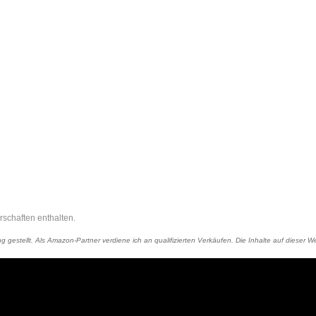
rschaften enthalten.
 gestellt. Als Amazon-Partner verdiene ich an qualifizierten Verkäufen. Die Inhalte auf dieser We