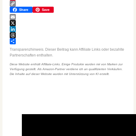
Pinterest
Copy
Share
Save
Link
Email
X
LinkedIn
Threads
Teilen
Transparenzhinweis. Dieser Beitrag kann Affiliate Links oder bezahlte
Partnerschaften enthalten.
Diese Website enthält Affiliate-Links. Einige Produkte wurden mir von Marken zur
Verfügung gestellt. Als Amazon-Partner verdiene ich an qualifizierten Verkäufen.
Die Inhalte auf dieser Website wurden mit Unterstützung von KI erstellt.