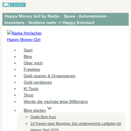
Zum
Happy Money Girl by Nadja . Spare - Automatisiere -
Inhalt
Investiere - Verdiene mehr -> Happy Kreislauf
springen
Start
Blog
Über mich
Freebies
Geld sparen & Organisieren
Geld verdienen
KI Tools
Shop
Werde die nächste leise Millionärin
Blog starten
Gratis Blog Kurs
24 Fragen über Blogging: Der umfangreiche Leitfaden für
deinen Start 2026