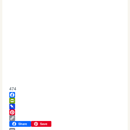
474
Facebook
PrintFriendly
Pinboard
Pinterest
Copy
Share
Save
Link