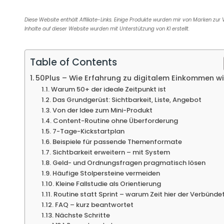
e
n
b
t
y
i
k
b
t
o
e
L
l
e
Diese Website enthält Affiliate-Links. Einige Produkte wurden mir von Marken zur 
o
F
a
r
i
d
Inhalte auf dieser Website wurden mit Unterstützung von KI erstellt.
o
r
r
e
n
I
k
i
d
s
k
n
e
t
Table of Contents
n
d
50Plus – Wie Erfahrung zu digitalem Einkommen w
l
Warum 50+ der ideale Zeitpunkt ist
y
Das Grundgerüst: Sichtbarkeit, Liste, Angebot
Von der Idee zum Mini-Produkt
Content-Routine ohne Überforderung
7-Tage-Kickstartplan
Beispiele für passende Themenformate
Sichtbarkeit erweitern – mit System
Geld- und Ordnungsfragen pragmatisch lösen
Häufige Stolpersteine vermeiden
Kleine Fallstudie als Orientierung
Routine statt Sprint – warum Zeit hier der Verbündet
FAQ – kurz beantwortet
Nächste Schritte