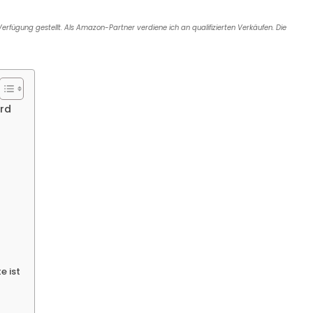
e
l
a
e
Verfügung gestellt. Als Amazon-Partner verdiene ich an qualifizierten Verkäufen. Die
d
n
s
ird
e ist