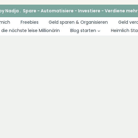
y Nadja . Spare - Automatisiere - Investiere - Verdiene mehr
 mich
Freebies
Geld sparen & Organisieren
Geld ver
die nächste leise Millionärin
Blog starten
Heimlich Sta