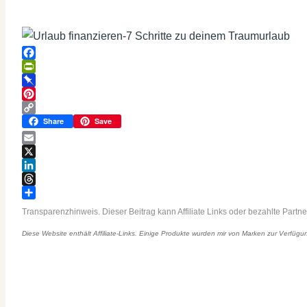
Facebook
PrintFriendly
Pinboard
Pinterest
Copy
Share
Save
Link
Email
X
LinkedIn
Threads
Teilen
Transparenzhinweis. Dieser Beitrag kann Affiliate Links oder bezahlte Partne
Diese Website enthält Affiliate-Links. Einige Produkte wurden mir von Marken zur Verfügung