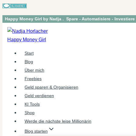
Zum
Happy Money Girl by Nadja . Spare - Automatisiere - Investiere
Inhalt
springen
Start
Blog
Über mich
Freebies
Geld sparen & Organisieren
Geld verdienen
KI Tools
Shop
Werde die nächste leise Millionärin
Blog starten