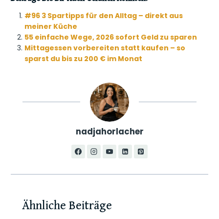
b
t
o
e
L
l
e
e
l
o
F
a
r
i
d
#96 3 Spartipps für den Alltag – direkt aus
a
e
o
r
r
e
n
I
d
n
meiner Küche
k
i
d
s
k
n
s
55 einfache Wege, 2026 sofort Geld zu sparen
e
t
Mittagessen vorbereiten statt kaufen – so
n
sparst du bis zu 200 € im Monat
d
l
y
nadjahorlacher
Ähnliche Beiträge