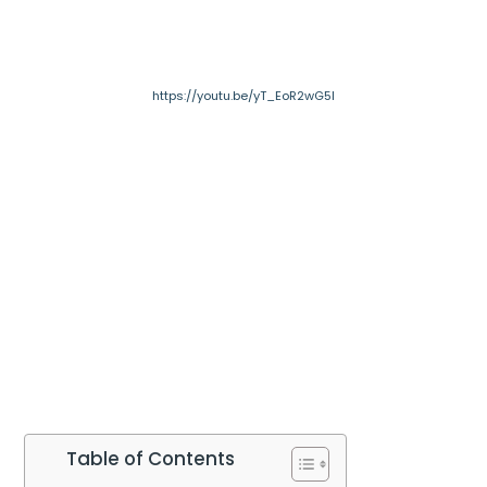
https://youtu.be/yT_EoR2wG5I
Table of Contents