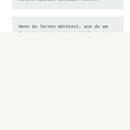
Wenn du lernen möchtest, wie du am 
Ende des Monats mehr Geld übrig hast, 
dein Geld besser organisierst, 
automatisierst und investierst und 
wie du Systeme aufbaust, die für mehr 
Einkommen arbeiten, dann bist du hier 
genau richtig.
Mein Ziel ist es, dir Abkürzungen zu 
zeigen, damit du nicht die gleichen 
Fehler machen musst, die viele Jahre 
Zeit und Geld kosten können.