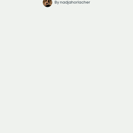
By
nadjahorlacher