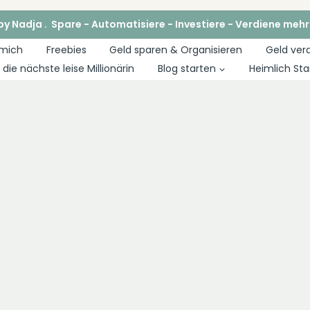
y Nadja . Spare - Automatisiere - Investiere - Verdiene mehr
 mich
Freebies
Geld sparen & Organisieren
Geld ver
die nächste leise Millionärin
Blog starten
Heimlich Sta