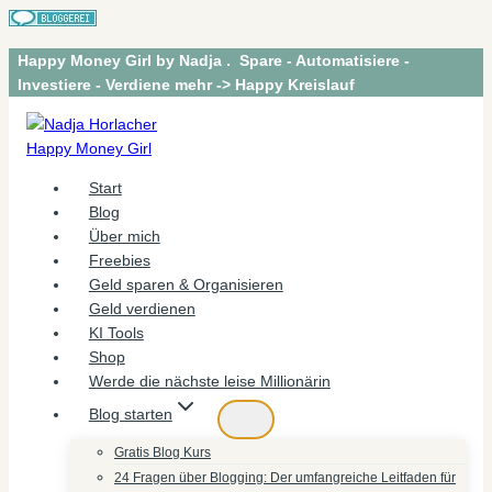
Zum
Happy Money Girl by Nadja . Spare - Automatisiere -
Inhalt
Investiere - Verdiene mehr -> Happy Kreislauf
springen
Start
Blog
Über mich
Freebies
Geld sparen & Organisieren
Geld verdienen
KI Tools
Shop
Werde die nächste leise Millionärin
Blog starten
Gratis Blog Kurs
24 Fragen über Blogging: Der umfangreiche Leitfaden für