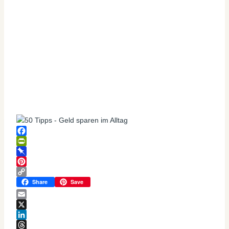
Facebook
PrintFriendly
Pinboard
Pinterest
Copy
Share
Save
Link
Email
X
LinkedIn