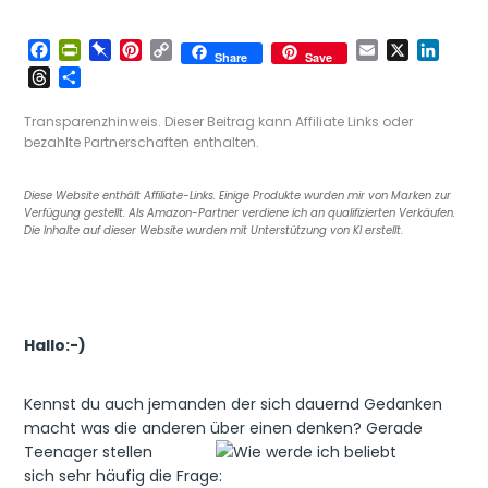
F
P
P
P
C
E
X
L
Share
Save
a
r
i
i
o
m
i
T
T
c
i
n
n
p
a
n
h
e
e
n
b
t
y
i
k
r
i
Transparenzhinweis. Dieser Beitrag kann Affiliate Links oder
b
t
o
e
L
l
e
e
l
bezahlte Partnerschaften enthalten.
o
F
a
r
i
d
a
e
o
r
r
e
n
I
d
n
Diese Website enthält Affiliate-Links. Einige Produkte wurden mir von Marken zur
k
i
d
s
k
n
s
Verfügung gestellt. Als Amazon-Partner verdiene ich an qualifizierten Verkäufen.
e
t
Die Inhalte auf dieser Website wurden mit Unterstützung von KI erstellt.
n
d
l
y
Hallo:-)
Kennst du auch jemanden der sich dauernd Gedanken
macht was die anderen über einen denken?
Gerade
Teenager stellen
sich sehr häufig die Frage: