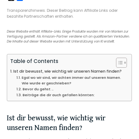
c
i
n
n
p
a
n
h
e
e
n
b
t
y
i
k
r
i
Transparenzhinweis. Dieser Beitrag kann Affiliate Links oder
b
t
o
e
L
l
e
e
l
bezahlte Partnerschaften enthalten.
o
F
a
r
i
d
a
e
o
r
r
e
n
I
d
n
Diese Website enthält Affiliate-Links. Einige Produkte wurden mir von Marken zur
k
i
d
s
k
n
s
Verfügung gestellt. Als Amazon-Partner verdiene ich an qualifizierten Verkäufen.
e
t
Die Inhalte auf dieser Website wurden mit Unterstützung von KI erstellt.
n
d
l
Table of Contents
y
Ist dir bewusst, wie wichtig wir unseren Namen finden?
Egal wo wir sind, wir achten immer auf unseren Namen.
Wie wurde er geschrieben?
Bevor du gehst …
Beiträge die dir auch gefallen könnten:
Ist dir bewusst, wie wichtig wir
unseren Namen finden?