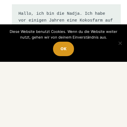
Hallo, ich bin die Nadja. Ich habe 
vor einigen Jahren eine Kokosfarm auf 
den Philippinen gekauft. Daraus 
Diese Website benutzt Cookies. Wenn du die Website weiter
entstand später die Marke NARDIAS.
nutzt, gehen wir von deinem Einverständnis aus.
OK
Ich bin dreifache Mutter, 
alleinerziehend und beschäftige mich 
seit den 1990er-Jahren mit Websites, 
Blogs, Online Shops und digitalen 
Geschäftsmodellen. Als 
alleinerziehende Mutter habe ich früh 
erkannt, dass langfristige Sicherheit 
nicht durch mehr Arbeit entsteht, 
sondern durch Systeme, die für mich 
arbeiten.