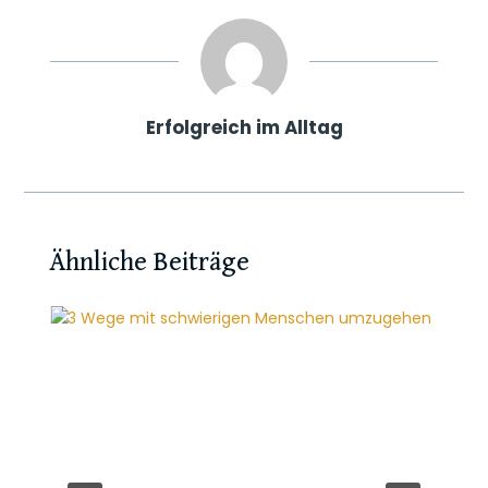
n
d
l
y
Erfolgreich im Alltag
Ähnliche Beiträge