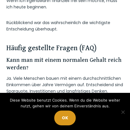
Wenn ich irgendwann finanziell frei sein möchte, muss
ich heute beginnen.
Rückblickend war das wahrscheinlich die wichtigste
Entscheidung überhaupt.
Häufig gestellte Fragen (FAQ)
Kann man mit einem normalen Gehalt reich
werden?
Ja. Viele Menschen bauen mit einem durchschnittlichen
Einkommen über Jahre Vermögen auf. Entscheidend sind
Sparquote, Investitionen und langfristiges Denken.
Diese Website benutzt Cookies. Wenn du die Website weiter
nutzt, gehen wir von deinem Einverständnis aus.
Wie viel Geld sollte man monatlich
investieren?
OK
Das hängt von der persönlichen Situation ab. Wichtiger