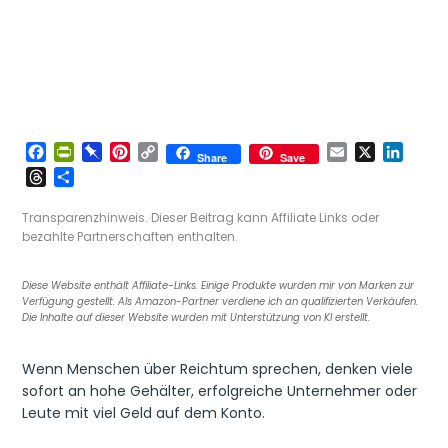
F
P
P
P
C
E
X
L
Share
Save
a
r
i
i
o
m
i
T
T
c
i
n
n
p
a
n
h
e
e
n
b
t
y
i
k
r
i
Transparenzhinweis. Dieser Beitrag kann Affiliate Links oder
b
t
o
e
L
l
e
e
l
bezahlte Partnerschaften enthalten.
o
F
a
r
i
d
a
e
o
r
r
e
n
I
d
n
Diese Website enthält Affiliate-Links. Einige Produkte wurden mir von Marken zur
k
i
d
s
k
n
s
Verfügung gestellt. Als Amazon-Partner verdiene ich an qualifizierten Verkäufen.
e
t
Die Inhalte auf dieser Website wurden mit Unterstützung von KI erstellt.
n
d
Wenn Menschen über Reichtum sprechen, denken viele
l
y
sofort an hohe Gehälter, erfolgreiche Unternehmer oder
Leute mit viel Geld auf dem Konto.