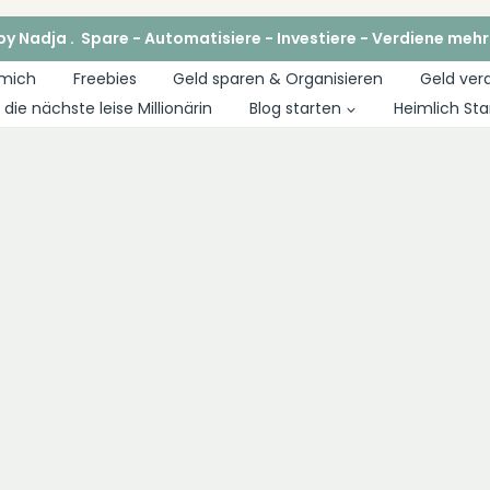
y Nadja . Spare - Automatisiere - Investiere - Verdiene mehr
 mich
Freebies
Geld sparen & Organisieren
Geld ver
die nächste leise Millionärin
Blog starten
Heimlich Sta