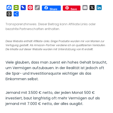
F
P
P
P
C
E
X
L
Share
Save
a
r
i
i
o
m
i
T
T
c
i
n
n
p
a
n
h
e
e
n
b
t
y
i
k
r
i
Transparenzhinweis. Dieser Beitrag kann Affiliate Links oder
b
t
o
e
L
l
e
e
l
bezahlte Partnerschaften enthalten.
o
F
a
r
i
d
a
e
o
r
r
e
n
I
d
n
Diese Website enthält Affiliate-Links. Einige Produkte wurden mir von Marken zur
k
i
d
s
k
n
s
Verfügung gestellt. Als Amazon-Partner verdiene ich an qualifizierten Verkäufen.
e
t
Die Inhalte auf dieser Website wurden mit Unterstützung von KI erstellt.
n
d
Viele glauben, dass man zuerst ein hohes Gehalt braucht,
l
y
um Vermögen aufzubauen. In der Realität ist jedoch oft
die Spar- und Investitionsquote wichtiger als das
Einkommen selbst.
Jemand mit 3.500 € netto, der jeden Monat 500 €
investiert, baut langfristig oft mehr Vermögen auf als
jemand mit 7.000 € netto, der alles ausgibt.