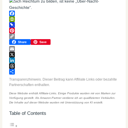
Facebook
PrintFriendly
Pinboard
Pinterest
Copy
Share
Save
Link
Email
X
LinkedIn
Threads
Teilen
Transparenzhinweis. Dieser Beitrag kann Affiliate Links oder bezahlte
Partnerschaften enthalten.
Diese Website enthält Affiliate-Links. Einige Produkte wurden mir von Marken zur
Verfügung gestellt. Als Amazon-Partner verdiene ich an qualifizierten Verkäufen.
Die Inhalte auf dieser Website wurden mit Unterstützung von KI erstellt.
Table of Contents