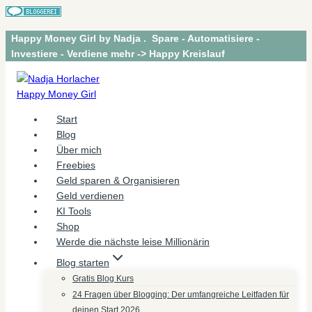
Zum
Happy Money Girl by Nadja . Spare - Automatisiere -
Inhalt
Investiere - Verdiene mehr -> Happy Kreislauf
springen
Start
Blog
Über mich
Freebies
Geld sparen & Organisieren
Geld verdienen
KI Tools
Shop
Werde die nächste leise Millionärin
Blog starten
Gratis Blog Kurs
24 Fragen über Blogging: Der umfangreiche Leitfaden für
deinen Start 2026