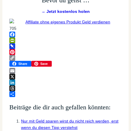
Bevor du gehst …
→ Jetzt kostenlos holen
705
Facebook
PrintFriendly
Pinboard
Pinterest
Copy
Share
Save
Link
Email
X
LinkedIn
Threads
Teilen
Beiträge die dir auch gefallen könnten:
Nur mit Geld sparen wirst du nicht reich werden, erst
wenn du diesen Tipp verstehst