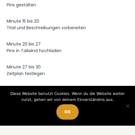
Pins gestalten
Minute 15 bis 20
Titel und Beschreibungen vorbereiten
Minute 20 bis 27
Pins in Tailwind hochladen
Minute 27 bis 30
Zeitplan festlegen
Diese Website benutzt Cookies. Wenn du die Website weiter
nutzt, gehen wir von deinem Einverständnis aus.
Fazit
OK
Du brauchst keine Stunden für Pinterest. Mit einem klaren
System kannst du 7 Tage Content in 30 Minuten planen.