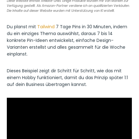
Diese Website enthält Affiliate-Links. Einige Produkte wurden mir von Marken zur
k
i
d
s
k
n
s
Verfügung gestellt. Als Amazon-Partner verdiene ich an qualifizierten Verkäufen.
e
t
Die Inhalte auf dieser Website wurden mit Unterstützung von KI erstellt.
n
d
Du planst mit
Tailwind
7 Tage Pins in 30 Minuten, indem
l
y
du ein einziges Thema auswählst, daraus 7 bis 14
konkrete Pin-Ideen entwickelst, einfache Design-
Varianten erstellst und alles gesammelt für die Woche
einplanst.
Dieses Beispiel zeigt dir Schritt für Schritt, wie das mit
einem Hobby funktioniert, damit du das Prinzip später 1:1
auf dein Business übertragen kannst.