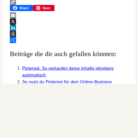
Pinterest
Copy
Share
Save
Link
Email
X
LinkedIn
Threads
Teilen
Beiträge die dir auch gefallen könnten:
Pinterest: So verkaufen deine Inhalte jahrelang
automatisch
So nutzt du Pinterest für dein Online-Business
So gewinne ich Kunden ohne Likes