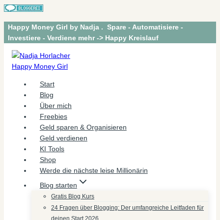
Zum
Happy Money Girl by Nadja . Spare - Automatisiere -
Inhalt
Investiere - Verdiene mehr -> Happy Kreislauf
springen
Start
Blog
Über mich
Freebies
Geld sparen & Organisieren
Geld verdienen
KI Tools
Shop
Werde die nächste leise Millionärin
Blog starten
Gratis Blog Kurs
24 Fragen über Blogging: Der umfangreiche Leitfaden für
deinen Start 2026