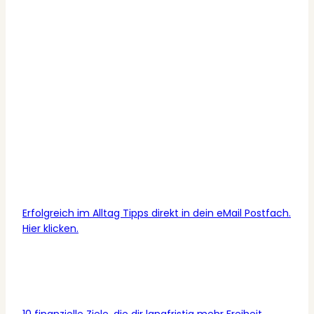
Erfolgreich im Alltag Tipps direkt in dein eMail Postfach.
Hier klicken.
10 finanzielle Ziele, die dir langfristig mehr Freiheit