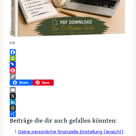
541
Facebook
PrintFriendly
Pinboard
Pinterest
Copy
Share
Save
Link
Email
X
LinkedIn
Threads
Teilen
Beiträge die dir auch gefallen könnten:
Deine persönliche finanzielle Einstellung (Ansicht)