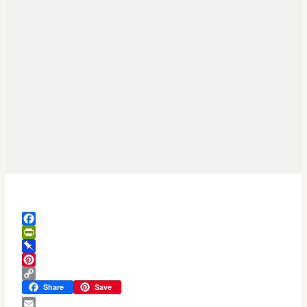
Facebook
PrintFriendly
Pinboard
Pinterest
Copy
Share
Save
Link