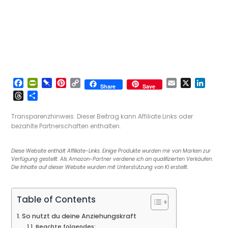
F
P
P
P
C
E
X
L
Share
Save
a
r
i
i
o
m
i
T
T
c
i
n
n
p
a
n
h
e
e
n
b
t
y
i
k
r
i
Transparenzhinweis. Dieser Beitrag kann Affiliate Links oder
b
t
o
e
L
l
e
e
l
bezahlte Partnerschaften enthalten.
o
F
a
r
i
d
a
e
o
r
r
e
n
I
d
n
Diese Website enthält Affiliate-Links. Einige Produkte wurden mir von Marken zur
k
i
d
s
k
n
s
Verfügung gestellt. Als Amazon-Partner verdiene ich an qualifizierten Verkäufen.
e
t
Die Inhalte auf dieser Website wurden mit Unterstützung von KI erstellt.
n
d
l
Table of Contents
y
So nutzt du deine Anziehungskraft
Beachte folgendes: