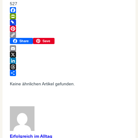
527
Facebook
PrintFriendly
Pinboard
Pinterest
Copy
Share
Save
Link
Email
X
LinkedIn
Threads
Teilen
Keine ähnlichen Artikel gefunden.
Erfolgreich im Alltag