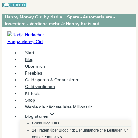
Zum
Happy Money Girl by Nadja . Spare - Automatisiere -
Inhalt
Investiere - Verdiene mehr -> Happy Kreislauf
springen
Start
Blog
Über mich
Freebies
Geld sparen & Organisieren
Geld verdienen
KI Tools
Shop
Werde die nächste leise Millionärin
Blog starten
Gratis Blog Kurs
24 Fragen über Blogging: Der umfangreiche Leitfaden für
deinen Start 2026